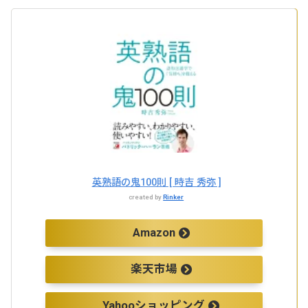
英熟語の鬼100則 [ 時吉 秀弥 ]
created by
Rinker
Amazon
楽天市場
Yahooショッピング