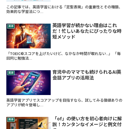
この記事では、英語学習における「定型表現」の重要性とその種類、
効果的な学習法につ...
英語学習が続かない理由はこれ
英語
だ！忙しいあなたにぴったりな時
短メソッド
「TOEIC®スコアを上げたいけど、なかなか時間が取れない…」 「毎
回同じ勉強法...
育児中のママでも続けられるAI英
英語
会話アプリの活用法
英語学習アプリでスコアアップを目指すなら、試してみる価値ありの
アプリが続々登場し...
「of」の使い方を初心者向けに解
英語
説！カンタンなイメージと例文付